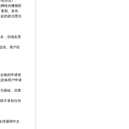
管理办法》、
息网络传播视听
、复制、发布、
引起的政治责任
域名，但域名受
户提供。用户应
和合格的申请资
式担保用户申请
果为基础，但查
互联不承担任何
的全球通用中文