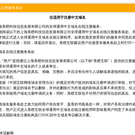
线注册服务条款
仅适用于注册
中文域名
海美橙科技信息发展有限公司的全球通用中文域名在线注册服务。
地阅读以下的上海美橙科技信息发展有限公司全球通用中文域名在线注册服务条款。
才能正式进入全球通用中文域名在线注册程序。如果您愿意接受我们的服务并同意此
，继续进行注册；否则，请返回并退出。美橙互联建议用户在接受本服务条款之时打印
域名在线注册服务条款
，“用户”是指通过上海美橙科技信息发展有限公司（以下称“美橙互联” ）提供的注册
册全球通用中文域名的个人或者单位。
所填写的用户信息是真实、准确、完整的，并且没有任何引人误解或者虚假的陈述。
自行承担。
根据《中国互联网络域名管理办法》的规定对用户提供的域名注册申请进行审核，对
理办法》规定的域名予以删除，并对此删除行为所造成的影响及后果不承担责任。但
具有审核用户域名注册申请的义务；同时，美橙互联也不对用户所填写信息的真实、
线域名服务条款之效力如同用户亲自签字、盖章的书面条款一样，对用户具有法律约
意，用户正式进入美橙互联全球通用中文域名在线注册程序即意味着用户同意了本在
相关国际域名注册机构及CNNIC的中文域名争议解决方案。
和术语解释