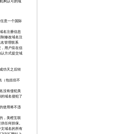
理机构认可的域
N下任意一个国际
户域名注册信息
强制修改域名注
域名管理联系
更，用户应在信
确认方式提交域
册成功天之后转
名（包括但不
域名没有侵犯美
册的域名侵犯了
名的使用将不违
定的，美橙互联
提供任何担保。
中文域名的所有