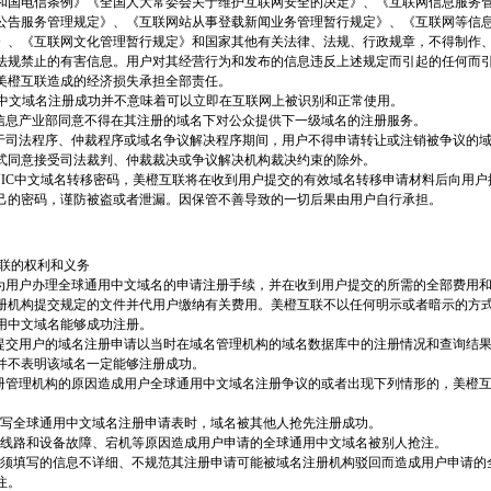
和国电信条例》《全国人大常委会关于维护互联网安全的决定》、《互联网信息服务
公告服务管理规定》、《互联网站从事登载新闻业务管理暂行规定》、《互联网等信
》、《互联网文化管理暂行规定》和国家其他有关法律、法规、行政规章，不得制作
法规禁止的有害信息。用户对其经营行为和发布的信息违反上述规定而引起的任何而
美橙互联造成的经济损失承担全部责任。
户理解中文域名注册成功并不意味着可以立即在互联网上被识别和正常使用。
未经信息产业部同意不得在其注册的域名下对公众提供下一级域名的注册服务。
名处于司法程序、仲裁程序或域名争议解决程序期间，用户不得申请转让或注销被争议的
式同意接受司法裁判、仲裁裁决或争议解决机构裁决约束的除外。
CNNIC中文域名转移密码，美橙互联将在收到用户提交的有效域名转移申请材料后向用
己的密码，谨防被盗或者泄漏。因保管不善导致的一切后果由用户自行承担。
互联的权利和义务
互联为用户办理全球通用中文域名的申请注册手续，并在收到用户提交的所需的全部费用
册机构提交规定的文件并代用户缴纳有关费用。美橙互联不以任何明示或者暗示的方
用中文域名能够成功注册。
互联提交用户的域名注册申请以当时在域名管理机构的域名数据库中的注册情况和查询结
并不表明该域名一定能够注册成功。
名注册管理机构的原因造成用户全球通用中文域名注册争议的或者出现下列情形的，美橙
户在填写全球通用中文域名注册申请表时，域名被其他人抢先注册成功。
由于电信线路和设备故障、宕机等原因造成用户申请的全球通用中文域名被别人抢注。
由于用户须填写的信息不详细、不规范其注册申请可能被域名注册机构驳回而造成用户申请
注。