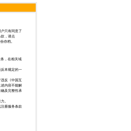
用户只有同意了
条款，请点
一份存档。
服务，在相关域
违反本规定的一
于违反《中国互
上述内容不能解
准确及完整性承
束力。
线注册服务条款