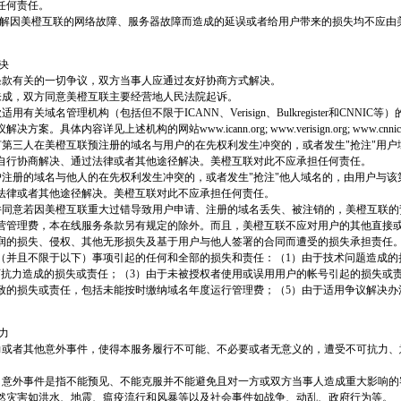
任何责任。
分理解因美橙互联的网络故障、服务器故障而造成的延误或者给用户带来的损失均不应由
决
服务条款有关的一切争议，双方当事人应通过友好协商方式解决。
协商未成，双方同意美橙互联主要经营地人民法院起诉。
款适用有关域名管理机构（包括但不限于ICANN、Verisign、Bulkregister和CNNIC
案。具体内容详见上述机构的网站www.icann.org; www.verisign.org; www.cnnic.
生任何第三人在美橙互联预注册的域名与用户的在先权利发生冲突的，或者发生"抢注"用
自行协商解决、通过法律或者其他途径解决。美橙互联对此不应承担任何责任。
生用户注册的域名与他人的在先权利发生冲突的，或者发生"抢注"他人域名的，由用户与
法律或者其他途径解决。美橙互联对此不应承担任何责任。
理解并同意若因美橙互联重大过错导致用户申请、注册的域名丢失、被注销的，美橙互联
营管理费，本在线服务条款另有规定的除外。而且，美橙互联不应对用户的其他直接
润的损失、侵权、其他无形损失及基于用户与他人签署的合同而遭受的损失承担责任
（并且不限于以下）事项引起的任何和全部的损失和责任：（1）由于技术问题造成的
可抗力造成的损失或责任；（3）由于未被授权者使用或误用用户的帐号引起的损失或责
致的损失或责任，包括未能按时缴纳域名年度运行管理费；（5）由于适用争议解决办
力
可抗力或者其他意外事件，使得本服务履行不可能、不必要或者无意义的，遭受不可抗力
。
抗力、意外事件是指不能预见、不能克服并不能避免且对一方或双方当事人造成重大影响
然灾害如洪水、地震、瘟疫流行和风暴等以及社会事件如战争、动乱、政府行为等。