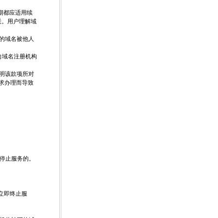
期都应适用续
联。用户理解域
册的域名被他人
向域名注册机构
注明该款项所对
要求办理而导致
定停止服务的。
以立即终止服