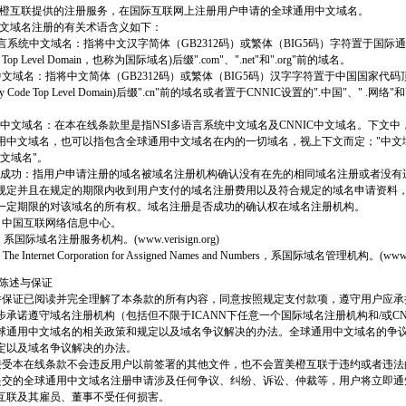
过美橙互联提供的注册服务，在国际互联网上注册用户申请的全球通用中文域名。
用中文域名注册的有关术语含义如下：
SI多语言系统中文域名：指将中文汉字简体（GB2312码）或繁体（BIG5码）字符置于国际
ral Top Level Domain，也称为国际域名)后缀".com"、".net"和".org"前的域名。
NNIC中文域名：指将中文简体（GB2312码）或繁体（BIG5码）汉字字符置于中国国家代
untry Code Top Level Domain)后缀".cn"前的域名或者置于CNNIC设置的".中国"、" .网络
。
球通用中文域名：在本在线条款里是指NSI多语言系统中文域名及CNNIC中文域名。下文中
用中文域名，也可以指包含全球通用中文域名在内的一切域名，视上下文而定；"中文
文域名"。
域名注册成功：指用户申请注册的域名被域名注册机构确认没有在先的相同域名注册或者没
规定并且在规定的期限内收到用户支付的域名注册费用以及符合规定的域名申请资料
一定期限的对该域名的所有权。域名注册是否成功的确认权在域名注册机构。
NIC：中国互联网络信息中心。
sign：系国际域名注册服务机构。(www.verisign.org)
The Internet Corporation for Assigned Names and Numbers，系国际域名管理机构。(www.i
的陈述与保证
承诺并保证已阅读并完全理解了本条款的所有内容，同意按照规定支付款项，遵守用户应
步承诺遵守域名注册机构（包括但不限于ICANN下任意一个国际域名注册机构和/或CN
球通用中文域名的相关政策和规定以及域名争议解决的办法。全球通用中文域名的争
定以及域名争议解决的办法。
承诺接受本在线条款不会违反用户以前签署的其他文件，也不会置美橙互联于违约或者违
用户提交的全球通用中文域名注册申请涉及任何争议、纠纷、诉讼、仲裁等，用户将立即
互联及其雇员、董事不受任何损害。