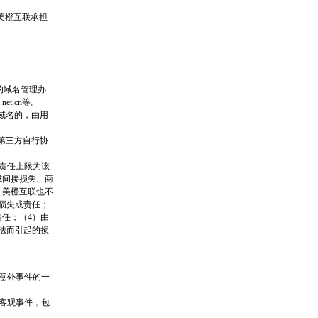
美橙互联承担
等）的域名管理办
net.cn等。
户域名的，由用
该第三方自行协
的责任上限为该
或间接损失、商
。美橙互联也不
损失或责任；
任；（4）由
法而引起的损
、意外事件的一
的客观事件，包