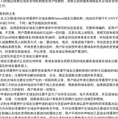
按照5-11的规定续费且域名管理机构接受用户续费的，美橙互联的服务期限延长至域名管
之日。
的权利和义务
以其名义注册成功的全球通用中文域名拥有Internet域名注册机构（包括但不限于ICAN
/或CNNIC，下同）赋予的相应的所有权。
应本着诚实、信用原则保证域名注册申请表中所填写的信息是真实、完整和准确的。若用
确、不完整，用户需要承担由此引起的一切问题，且若出现上述情况，美橙互联有权
它(hold域名/删除域名/转移域名等)操作。如果这些信息将来发生变更，特别是有关
人或缴费联系人的联系方式（如：通信地址、电话、传真或电子邮件）等信息发生变
日内通知美橙互联。申请变更注册信息时，用户应当按照申请注册域名时所选择的变更
料。经美橙互联核准后，予以变更。违反本保证将构成严重违约。
按规定填写并提交中文域名注册申请表。
可以在域名注册成功之后的任何时候，将域名保留在美橙互联的域名服务器或者在域名注
指定的域名服务器上。
旦申请全球通用中文域名注册即意味着用户承诺遵守域名注册机构现行的和今后修改的域
中文域名）注册和争议解决的政策、办法、规定及国家法律法规的有关规定。
承诺承担此次域名注册全过程产生的一切权利和义务。用户保证申请注册的全球通用中文
何第三方的合法权利包括但不限于他人的名称权、商标权和域名权利。如果因该预注
任何第三方的权利，用户将承担一切责任。
保证所申请的全球通用中文域名的注册不是为了任何非法目的，也不具有恶意，并且该域
律、法规、行政规章、国家政策以及计算机和互联网行业的行业规范和惯例。
充分认识到全球通用中文域名注册申请的成功与否是由申请本身以及申请的时间等因素决
代为办理全球通用中文域名申请的有关手续，不对全球通用中文域名的注册成功与否
互联确认在域名管理机构注册成功的通知之前，用户不得对外声称自己是该全球通用