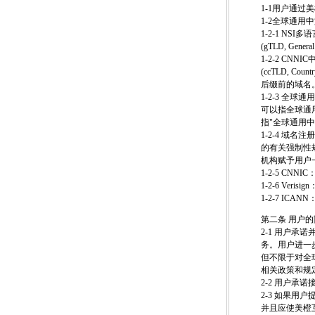
1-1用户通
1-2全球通
1-2-1 N
(gTLD, Gene
1-2-2 C
(ccTLD, Co
后缀前的域名
1-2-3 全
可以指全球通
指"全球通用中
1-2-4 
的有关强制性
机构赋予用户
1-2-5 CN
1-2-6 Veri
1-2-7 ICANN：
第二条 用户
2-1 用户
务。用户进一
但不限于对全
相关政策和规
2-2 用户
2-3 如果
并且应使美橙