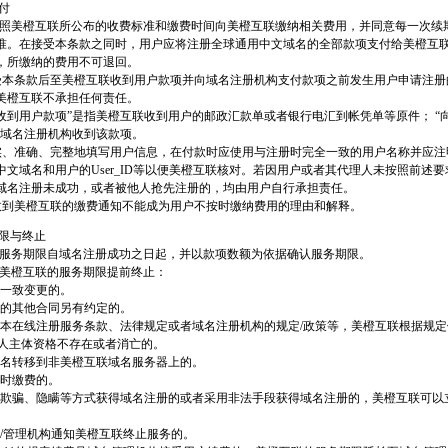
付
意按照美橙互联所公布的收费标准和缴费时间向美橙互联缴纳相关费用，并同意每一次续
准。在接受本条款之同时，用户应将注册全球通用中文域名的全部款项支付给美橙互
，所缴纳的费用不可退回。
户接受本条款后至美橙互联收到用户款项并向域名注册机构支付款项之前发生用户申请注
美橙互联不承担任何责任。
互联收到用户款项”是指美橙互联收到用户的邮政汇款单或者银行电汇到帐凭单等原件； “
指域名注册机构收到该款项。
应真实、准确、完整地填写用户信息，在付款时应使用与注册时完全一致的用户名称并应
中文域名和用户的User_ID等以便美橙互联核对。若因用户或者其代理人未按照前述
域名注册未成功，或者被他人抢先注册的，均由用户自行承担责任。
没有收到美橙互联的缴费通知不能成为用户不按时缴纳费用的理由和解释。
期限与终止
联的服务期限自域名注册成功之日起，并以款项数额为依据确认服务期限。
形，美橙互联的服务期限提前终止：
协商一致变更的。
方签署的其他合同另有约定的。
用户违反本在线注册服务条款、法律规定或者域名注册机构的规定/政策等，美橙互联根据规
当事人主体资格不存在或者消亡的。
户将域名转移到非美橙互联域名服务器上的。
未按时缴费的。
用户采取欺骗、隐瞒等方式获得域名注册的或者采用非法手段获得域名注册的，美橙互联可
名注册/管理机构通知美橙互联终止服务的。