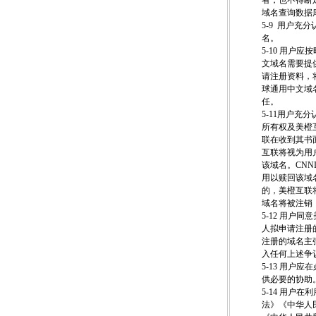
者，也不得断
域名查询数据
5-9 用户
名。
5-10 用
文域名需要提
请注册资料，
球通用中文域
任。
5-11用户
所有权及美橙
联在收到其书
互联将视为用
该域名。CN
用以赎回该域
的，美橙互联
域名将被注销
5-12 用
人拟申请注册
注册的域名主
入任何上述争
5-13 用
供必要的协助
5-14 用
法》《中华人