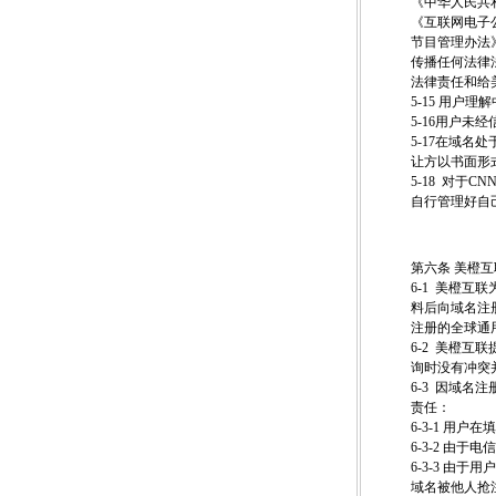
《中华人民共
《互联网电子
节目管理办法
传播任何法律
法律责任和给
5-15 用
5-16用户
5-17在域
让方以书面形
5-18 对于
自行管理好自
第六条 美橙
6-1 美橙
料后向域名注
注册的全球通
6-2 美橙
询时没有冲突
6-3 因域
责任：
6-3-1 用
6-3-2 
6-3-3 
域名被他人抢