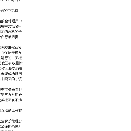
NNIC网站上
内码的中文域
请的全球通用中
通用中文域名申
规定的合格的全
户自行承担责
后继续拥有域名
，并保证美橙互
述进行的，美橙
互联还有权删除
美橙互联交纳费
名未能成功赎回
名未赎回的，该
没有义务审查他
何第三方对用户
使美橙互联不涉
橙互联的工作提
安全保护管理办
安全保护条例》