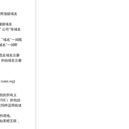
通用顶级域名
码顶级域名
"和".公司"等域名
，"域名"一词既
域名"一词即
有违反域名注册
，并由域名注册
cann.org)
承担的所有义
NIC）的包括
议同样适用前述
法的境地。
通知美橙互联，