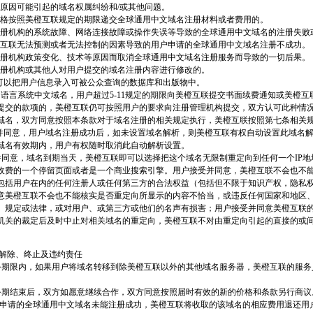
于用户原因可能引起的域名权属纠纷和/或其他问题。
户未严格按照美橙互联规定的期限递交全球通用中文域名注册材料或者费用的。
因域名注册机构的系统故障、网络连接故障或操作失误等导致的全球通用中文域名的注册失败
其他美橙互联无法预测或者无法控制的因素导致的用户申请的全球通用中文域名注册不成功。
因域名注册机构政策变化、技术等原因而取消全球通用中文域名注册服务而导致的一切后果。
域名注册机构或其他人对用户提交的域名注册内容进行修改的。
互联可以把用户信息录入可被公众查询的数据库和出版物中。
SI多语言系统中文域名，用户超过5-11规定的期限向美橙互联提交书面续费通知或美橙
提交的款项的，美橙互联仍可按照用户的要求向注册管理机构提交，双方认可此种情
域名，双方同意按照本条款对于域名注册的相关规定执行，美橙互联按照第七条相关
理解并同意，用户域名注册成功后，如未设置域名解析，则美橙互联有权自动设置此域名
域名有效期内，用户有权随时取消此自动解析设置。
解并同意，域名到期当天，美橙互联即可以选择把这个域名无限制重定向到任何一个IP地
收费的一个停留页面或者是一个商业搜索引擎。用户接受并同意，美橙互联不会也不
包括用户在内的任何注册人或任何第三方的合法权益（包括但不限于知识产权，隐私
意美橙互联不会也不能核实是否重定向所显示的内容不恰当，或违反任何国家和地区
、规定或法律，或对用户、或第三方或他们的名声有损害；用户接受并同意美橙互联
机关的裁定后及时中止对相关域名的重定向，美橙互联不对由重定向引起的直接的或
的解除、终止及违约责任
效服务期限内，如果用户将域名转移到除美橙互联以外的其他域名服务器，美橙互联的服
效服务期结束后，双方如愿意继续合作，双方同意按照届时有效的新的价格和条款另行商议
户所申请的全球通用中文域名未能注册成功，美橙互联将收取的该域名的相应费用退还用