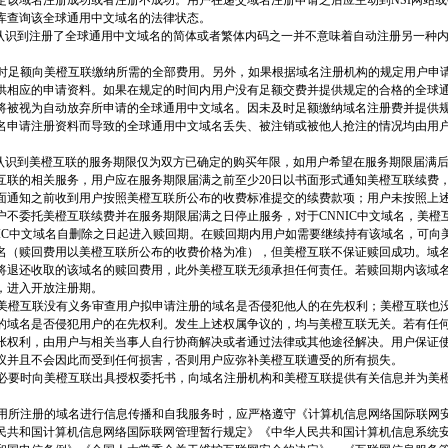
定该域名注册成功或者注册不成功。用户在递交域名注册申请之后应主动到NSI网站或C
库查询该全球通用中文域名的法律状态。
充分认识到注册了全球通用中文域名的简体或者繁体内码之一并不意味着自动注册另一种
户应按时足额向美橙互联缴纳所需的全部费用。另外，如果根据域名注册机构的规定用户申
供相应的申请资料。如果在规定的时间内用户没有足额交费并提供规定的合格的全球
将被视为自动放弃所申请的全球通用中文域名。因未及时足额缴纳域名注册费并提供
名申请注册资料而导致的全球通用中文域名丢失、被注销或被他人抢注的情况均由用
充分认识到美橙互联的服务期限仅为双方已确定的购买年限，如用户希望在服务期限届满
互联的相关服务，用户应在服务期限届满之前至少20日以书面形式通知美橙互联续费
面通知之前收到用户按照美橙互联所公布的收费标准提交的续费款项；用户未按照上
户不委托美橙互联续费并在服务期限届满之日停止服务，对于CNNIC中文域名，美橙
NIC中文域名自删除之日起进入赎回期。在赎回期内用户如需要继续持有该域名，可向
名（赎回费用以美橙互联所公布的收费价格为准），但美橙互联不保证赎回成功。域
将退还收取的该域名的赎回费用，此外美橙互联无须承担任何责任。若赎回期内该域
，进入开放注册期。
户同意美橙互联没有义务审查用户拟申请注册的域名是否侵犯他人的在先权利；美橙互联也
的域名是否侵犯用户的在先权利。发生上述权属争议的，均与美橙互联无关。若有任
张权利，由用户与相关当事人自行协商解决或者通过法律或其他途径解决。用户保证
议并且不会因此而受到任何损害，否则用户应弥补美橙互联遭受的所有损失。
户应在必要时向美橙互联出具授权委托书，向域名注册机构和美橙互联提供有关信息并为美
。
户在利用所注册的域名进行信息传播和自我服务时，应严格遵守《计算机信息网络国际联网
民共和国计算机信息网络国际联网管理暂行规定》《中华人民共和国计算机信息系统