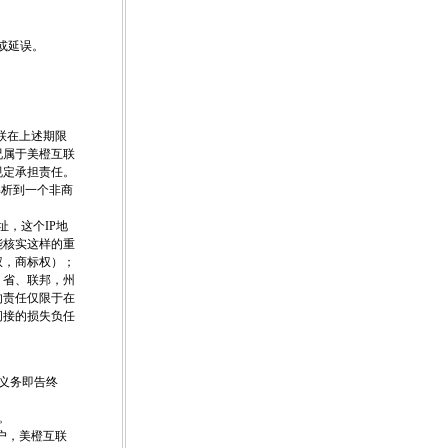
或延误。
互联在上述期限
况属于美橙互联
规定承担责任。
解析到一个非商
址，这个IP地
能核实这样的重
权，商标权）；
、省、联邦，州
的责任仅限于在
间接的损失负任
务义务即告终
。
户，美橙互联